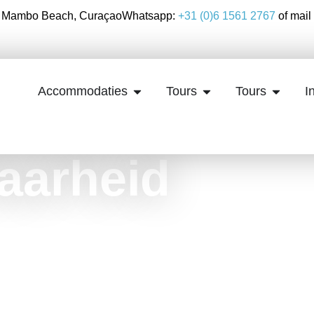
3, Mambo Beach, Curaçao
Whatsapp:
+31 (0)6 1561 2767
of mail
Accommodaties
Tours
Tours
I
aarheid