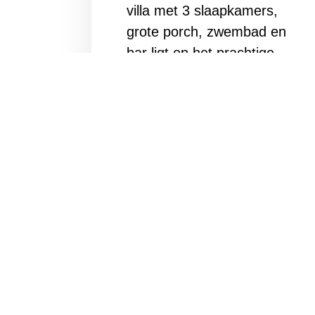
villa met 3 slaapkamers,
grote porch, zwembad en
bar ligt op het prachtige
Elisabeth resort, direct aan
Mambo Boulevard.
Bekijken